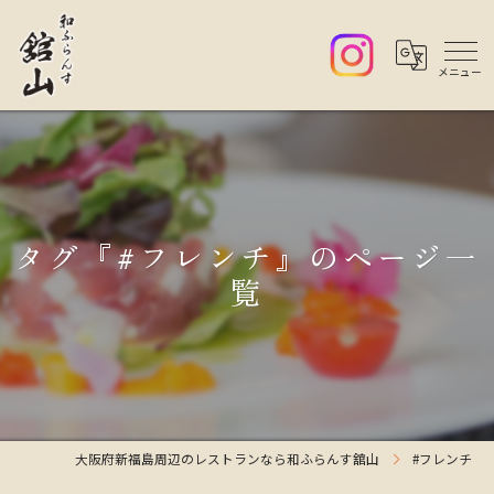
タグ『#フレンチ』のページ一
覧
大阪府新福島周辺のレストランなら和ふらんす舘山
#フレンチ