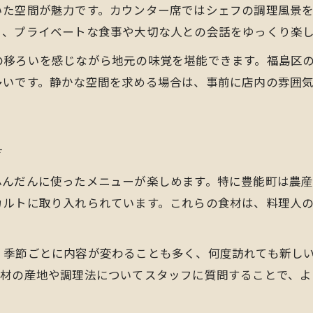
いた空間が魅力です。カウンター席ではシェフの調理風景
会話が弾む落ち着いたディナースポット
く、プライベートな食事や大切な人との会話をゆっくり楽
子供連れも安心のディナー空間を選ぶ
の移ろいを感じながら地元の味覚を堪能できます。福島区
予約でスムーズに楽しむ福島区の夜
多いです。静かな空間を求める場合は、事前に店内の雰囲
自然と都市が融合した大人の食事会の楽しみ方
ディナーで叶える自然と都市の融合体験
景色と雰囲気で選ぶ大人のディナー会場
方
特別な夜にふさわしいディナーの探し方
ふんだんに使ったメニューが楽しめます。特に豊能町は農
都市型と自然派ディナーの選択ポイント
カルトに取り入れられています。これらの食材は、料理人の
非日常感を味わう大人の集いディナー
、季節ごとに内容が変わることも多く、何度訪れても新し
食材の産地や調理法についてスタッフに質問することで、よ