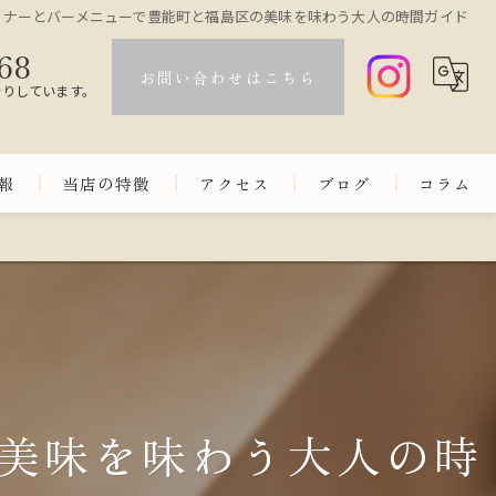
ィナーとバーメニューで豊能町と福島区の美味を味わう大人の時間ガイド
68
お問い合わせはこちら
断りしています。
報
当店の特徴
アクセス
ブログ
コラム
コース
カウンター
和洋折衷
会食
美味を味わう大人の時
日本酒