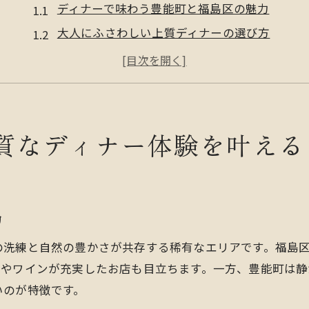
ディナーで味わう豊能町と福島区の魅力
大人にふさわしい上質ディナーの選び方
落ち着いた空間で愉しむディナー体験
地元食材を活かしたディナーの楽しみ方
口コミで話題のディナー人気ポイント
落ち着いた空間で大人が愉しむ夜のバーメニュー
質なディナー体験を叶える
ディナー後におすすめの夜バーメニュー
大人の嗜みを満たすバーメニューの魅力
静かな空間で味わうディナーとドリンク
力
ディナータイムに合うペアリング提案
の洗練と自然の豊かさが共存する稀有なエリアです。福島
隠れ家風バーで過ごす贅沢なディナー
理やワインが充実したお店も目立ちます。一方、豊能町は
地元食材の魅力が光るディナーの選び方
いのが特徴です。
ディナー選びは地元食材の質で決まる