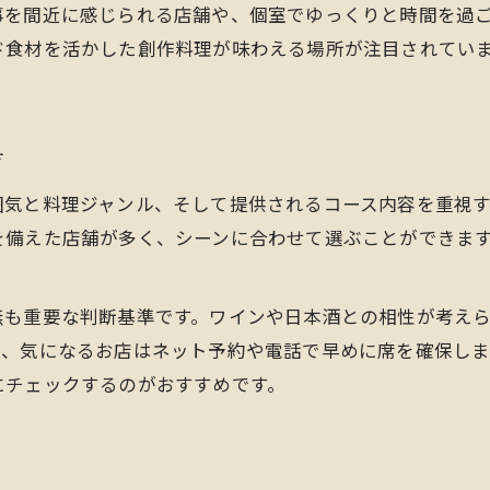
事を間近に感じられる店舗や、個室でゆっくりと時間を過
旬を味わうディナーで地域の恵みを堪能
ド食材を活かした創作料理が味わえる場所が注目されてい
豊能町の食材を活かしたディナーメニュー
。
新鮮野菜や地元肉料理のディナー体験
地産地消を意識したディナーの楽しみ方
方
多彩なジャンルを味わえる豊能町の夜時間
囲気と料理ジャンル、そして提供されるコース内容を重視
ディナーで楽しむ豊能町の多様な料理
を備えた店舗が多く、シーンに合わせて選ぶことができま
和食から洋食までジャンル豊富な夜
気分で選べるディナーのジャンル別特徴
無も重要な判断基準です。ワインや日本酒との相性が考え
本格フレンチや創作料理のディナー体験
で、気になるお店はネット予約や電話で早めに席を確保し
夜カフェやバルで楽しむディナースタイル
にチェックするのがおすすめです。
家族や友人と語らう福島区の夜を満喫する方法
ディナーで広がる家族や友人との絆
個室でゆったり楽しむディナーの魅力