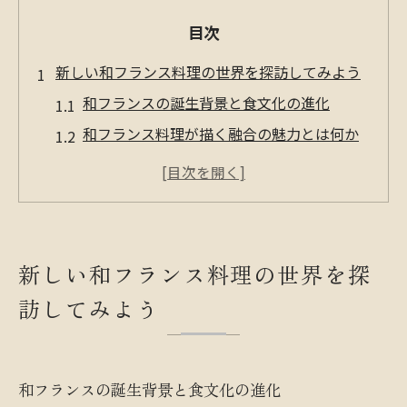
目次
新しい和フランス料理の世界を探訪してみよう
和フランスの誕生背景と食文化の進化
和フランス料理が描く融合の魅力とは何か
ヌーベルキュイジーヌと和食の影響関係
五感で楽しむ和フランスの食体験の醍醐味
日本料理とフランス料理の新たな共通点発
見
新しい和フランス料理の世界を探
旬の素材が引き立つ和フランスの調理法とは
訪してみよう
旬の食材を活かす和フランス独自の技法
和フランスで素材の持ち味を引き出す秘訣
季節感を重視した和フランス料理の調理法
和フランスの誕生背景と食文化の進化