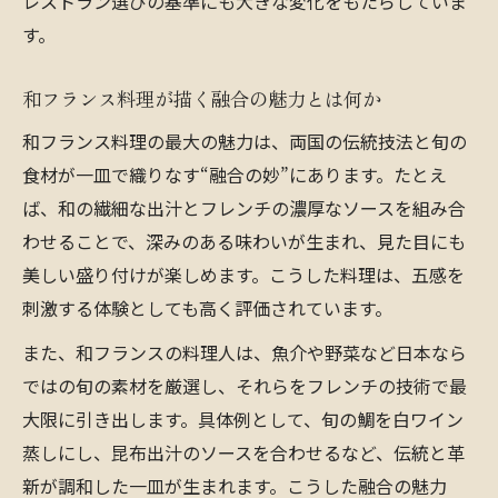
レストラン選びの基準にも大きな変化をもたらしていま
フランス料理と日本料理の美意識の共鳴
す。
和フランス料理が築く新たな食の価値観
双方の歴史背景を活かした和フランスの特
和フランス料理が描く融合の魅力とは何か
徴
和フランス料理の最大の魅力は、両国の伝統技法と旬の
文化を超えた和フランスの味わいの広がり
食材が一皿で織りなす“融合の妙”にあります。たとえ
素材本来の美味しさを和フランスで味わう方法
ば、和の繊細な出汁とフレンチの濃厚なソースを組み合
和フランス料理で磨かれる素材の旨味体験
わせることで、深みのある味わいが生まれ、見た目にも
美しい盛り付けが楽しめます。こうした料理は、五感を
旬の味覚を最大限に活かす和フランスの工
刺激する体験としても高く評価されています。
夫
和フランス料理で感じる食材の個性と調和
また、和フランスの料理人は、魚介や野菜など日本なら
調理法が引き出す和フランスの上質な味
ではの旬の素材を厳選し、それらをフレンチの技術で最
大限に引き出します。具体例として、旬の鯛を白ワイン
食材を厳選する和フランス料理の流儀
蒸しにし、昆布出汁のソースを合わせるなど、伝統と革
フランス料理と日本料理の共通点を楽しむ
新が調和した一皿が生まれます。こうした融合の魅力
和フランス料理に見る両国の食文化の交差