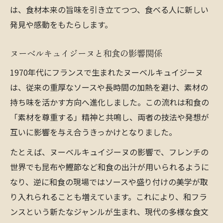
は、食材本来の旨味を引き立てつつ、食べる人に新しい
点
発見や感動をもたらします。
フランス料理と日本料理の共通点を探る
和フランスで体験する伝統と革新の融合
ヌーベルキュイジーヌと和食の影響関係
調理法や美意識に共通するポイントとは
1970年代にフランスで生まれたヌーベルキュイジーヌ
和フランスが生み出す新しい味の発見
は、従来の重厚なソースや長時間の加熱を避け、素材の
持ち味を活かす方向へ進化しました。この流れは和食の
「素材を尊重する」精神と共鳴し、両者の技法や発想が
互いに影響を与え合うきっかけとなりました。
たとえば、ヌーベルキュイジーヌの影響で、フレンチの
世界でも昆布や鰹節など和食の出汁が用いられるように
なり、逆に和食の現場ではソースや盛り付けの美学が取
り入れられることも増えています。これにより、和フラ
ンスという新たなジャンルが生まれ、現代の多様な食文