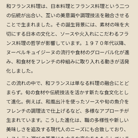
伝統技とヌーベルキュイジーヌの融合調理
和フランス料理は、日本料理とフランス料理という二つ
術
の伝統が出合い、互いの美意識や調理技法を融合させる
和フランス料理における食材選びのこだわ
ことで生まれました。その誕生背景には、素材の味を大
り
切にする日本の文化と、ソースや火入れにこだわるフラ
伝統の技が生む和フランス料理の魅力を解説
ンス料理の哲学が影響しています。１９７０年代以降、
和フランス料理に受け継がれる伝統技法
ヌーベルキュイジーヌの流行や食材のグローバル化が進
フランスと日本の調理技術が融合する理由
み、和食材をフレンチの枠組みに取り入れる動きが活発
化しました。
和フランス料理に見る懐石とフレンチの違
い
この流れの中で、和フランスは単なる料理の融合にとど
シェフが語る和フランスの技の奥深さ
まらず。旬の食材や伝統技法を活かす新たな食文化とし
て進化。例えば、和風出汁を使ったソースや旬の魚介を
和フランスのメイラード反応と旨味の秘密
フレンチの調理法で仕上げるなど、多様なアプローチが
食文化の架け橋となる和フランス料理の真髄
生まれています。こうした進化は、職の多様性や新しい
和フランス料理が食文化交流を促進する理
美味しさを追及する現代人のニーズにも合致しており、
由