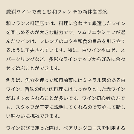
出会い
厳選ワインで楽しむ和フレンチの新体験提案
カジュアルにも楽しめるワイン付きコース
和フランス料理店では、料理に合わせて厳選したワイン
紹介
を楽しめるのが大きな魅力です。ソムリエやシェフが選
和とフレンチの融合が光るペアリング体験
んだワインは、フレンチのコクや和食の旨みを引き立て
福島区で味わう上質な和フレンチの魅力
るように工夫されています。特に、白ワインやロゼ、ス
福島区の和フレンチ店で味わう上質なワイ
パークリングなど、多彩なラインナップから好みに合わ
ン
せて選ぶことができます。
ワインが引き立てる福島フレンチの贅沢な
例えば、魚介を使った和風前菜にはミネラル感のある白
味わい
ワイン、旨味の強い肉料理にはしっかりとした赤ワイン
ランチやディナーで楽しむ和フランス料理
がおすすめされることが多いです。ワイン初心者の方で
の真髄
も、スタッフが丁寧に説明してくれるので安心して新し
隠れ家フレンチで体験するワインとの絶妙
い味わいに挑戦できます。
な調和
ワイン選びで迷った際は、ペアリングコースを利用する
上質空間で堪能する和フレンチとワインの