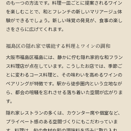
のも一つの方法です。料理一皿ごとに提案されるワイン
融合
を楽しむことで、和とフレンチの新しいマリアージュ体
ペアリングで広がる新しい美食の世界とは
験ができるでしょう。新しい味覚の発見が、食事の楽し
ワインと和フレンチのペアリング術を徹底
さをさらに広げてくれます。
解説
福島区の隠れ家で堪能する料理とワインの調和
美食体験を高めるワインの選び方と楽しみ
方
大阪市福島区福島には、静かに佇む隠れ家的な和フラン
和フレンチの新境地を拓くペアリングの魅
ス料理店が点在しています。こうしたお店では、季節ご
力
とに変わるコース料理と、その味わいを高めるワインの
ペアリングが特徴です。駅から徒歩圏内という立地なが
ワインが広げる和フランス料理の新しい味
ら、都会の喧騒を忘れさせる落ち着いた空間が広がりま
覚
す。
福島フレンチで叶うワインペアリング体験
隠れ家レストランの多くは、カウンター席や個室など、
心を満たす料理とワイン選びのポイント
プライベート感のある空間づくりにもこだわっていま
料理に合うワインを選ぶポイントを伝授
す。料理は、旬の食材や和の調味料を巧みに取り入れ、