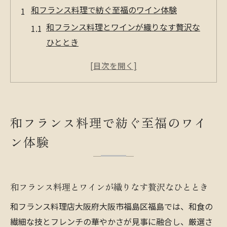
和フランス料理で紡ぐ至福のワイン体験
和フランス料理とワインが織りなす贅沢な
ひととき
厳選ワインで楽しむ和フレンチの新体験提
案
福島区の隠れ家で堪能する料理とワインの
調和
和フランス料理で紡ぐ至福のワイ
ワインペアリングが生む和とフレンチの融
ン体験
合
福島フレンチで味わう極上ワインの魅力発
見
和フランス料理とワインが織りなす贅沢なひととき
非日常感が溢れる心躍るディナー時間
和フランス料理店大阪府大阪市福島区福島では、和食の
隠れ家和フレンチで体感する非日常ディナ
繊細な技とフレンチの華やかさが見事に融合し、厳選さ
ー