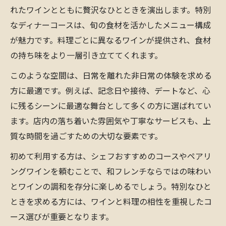
れたワインとともに贅沢なひとときを演出します。特別
ワインと共に過ごす特別なディナー演出方
なディナーコースは、旬の食材を活かしたメニュー構成
法
が魅力です。料理ごとに異なるワインが提供され、食材
落ち着いた空間で楽しむ和フランス料理の
の持ち味をより一層引き立ててくれます。
夜
このような空間は、日常を離れた非日常の体験を求める
福島区のフレンチで心満たす贅沢な時間の
方に最適です。例えば、記念日や接待、デートなど、心
秘密
に残るシーンに最適な舞台として多くの方に選ばれてい
ワインが彩る特別な夜の過ごし方を徹底解
ます。店内の落ち着いた雰囲気や丁寧なサービスも、上
説
質な時間を過ごすための大切な要素です。
ワインと相性抜群の和フレンチコース案内
初めて利用する方は、シェフおすすめのコースやペアリ
和フランス料理のコースに合うワインを厳
ングワインを頼むことで、和フレンチならではの味わい
選
とワインの調和を存分に楽しめるでしょう。特別なひと
料理とワインの相性を楽しむおすすめコー
ときを求める方には、ワインと料理の相性を重視したコ
ス
ース選びが重要となります。
福島フレンチで堪能する旬食材とワインの