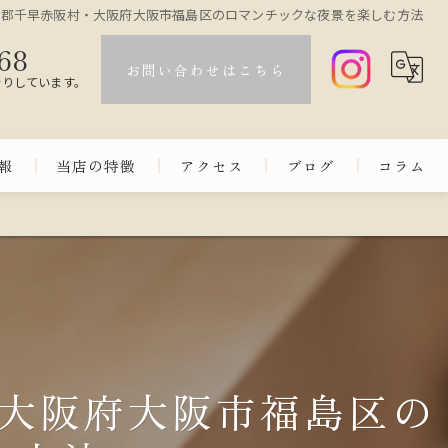
内郡千早赤阪村・大阪府大阪市福島区のロマンチックな夜景を楽しむ方法
68
お問い合わせはこちら
断りしています。
報
当店の特徴
アクセス
ブログ
コラム
コース
カウンター
和洋折衷
会食
大阪府大阪市福島区の
日本酒