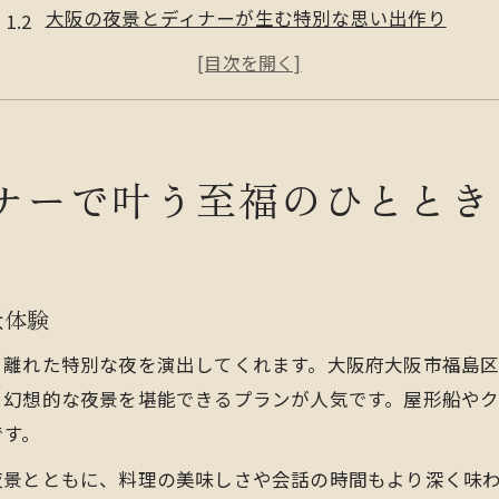
大阪の夜景とディナーが生む特別な思い出作り
幻想的なディナークルーズで心満たす瞬間を堪能
南河内郡千早赤阪村で味わう贅沢なディナー時間
カップルに人気のディナー付き夜景プラン紹介
ロマンチックに楽しむクルーズディナー体験術
ナーで叶う至福のひととき
ディナーを彩るクルーズの選び方と魅力発見
クルーズディナーで叶うロマンチックな時間の過ご
カップル向けディナークルーズ体験のコツを解説
景体験
大阪の夜景×ディナーで記憶に残るデートを演出
ら離れた特別な夜を演出してくれます。大阪府大阪市福島
特別な日を飾るクルーズディナー活用術まとめ
、幻想的な夜景を堪能できるプランが人気です。屋形船や
記念日に選びたいディナークルーズ最新案内
です。
ディナーで記念日を祝う最新クルーズプランの選び
夜景とともに、料理の美味しさや会話の時間もより深く味
記念日に最適なディナークルーズの魅力と特徴