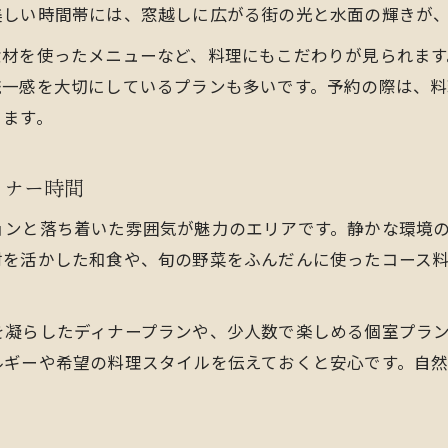
美しい時間帯には、窓越しに広がる街の光と水面の輝きが
クルーズで味わう本格ディナーの楽しみ方とは
食材を使ったメニューなど、料理にもこだわりが見られま
厳選ディナーと夜景クルーズの魅力を徹底比較
統一感を大切にしているプランも多いです。予約の際は、
大阪クルーズディナーの魅力と選び方の秘訣
ります。
大阪で叶うディナークルーズの選び方徹底ガイド
クルーズディナーの魅力と賢いプラン選択のコツ
ィナー時間
ディナー付き大阪クルーズの比較ポイント紹介
ョンと落ち着いた雰囲気が魅力のエリアです。静かな環境
夜景ディナーを満喫する大阪クルーズの裏技集
材を活かした和食や、旬の野菜をふんだんに使ったコース
カップル必見のおすすめクルーズディナープラン
を凝らしたディナープランや、少人数で楽しめる個室プラ
ルギーや希望の料理スタイルを伝えておくと安心です。自