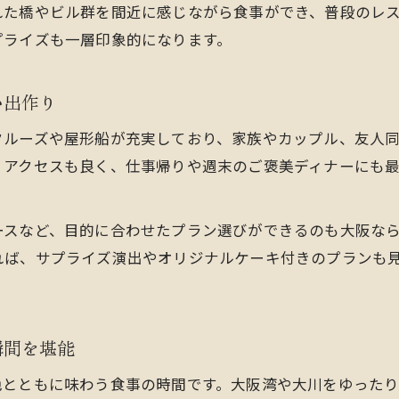
れた橋やビル群を間近に感じながら食事ができ、普段のレ
最新のクルーズディナーで心に残る記念日を実現
プライズも一層印象的になります。
大阪エリアで探せる記念日向けディナークルーズ案
サプライズ演出に最適なディナークルーズの選定術
い出作り
誕生日やカップル向けの夜景ディナープラン発見
クルーズや屋形船が充実しており、家族やカップル、友人
誕生日ディナーに最適なクルージング体験を提案
、アクセスも良く、仕事帰りや週末のご褒美ディナーにも
カップルにおすすめの夜景ディナープラン特集
ロマンチックな夜景とディナーで誕生日を祝う方法
ースなど、目的に合わせたプラン選びができるのも大阪な
大阪クルーズディナーで叶う特別なサプライズ演出
れば、サプライズ演出やオリジナルケーキ付きのプランも
お得な誕生日ディナープランの選び方とコツ
和食やイタリアンで味わうクルージングディナー
和食ディナーと夜景クルーズの贅沢な組み合わせ
瞬間を堪能
イタリアンのディナーで楽しむロマンチッククルーズ
色とともに味わう食事の時間です。大阪湾や大川をゆった
大阪で人気の和洋ディナークルージング体験談