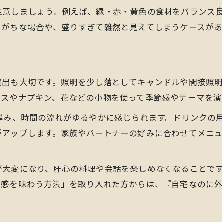
注意しましょう。例えば、緑・赤・黄色の食材をバランス
時短でもおしゃれなディナーレシピ集
りがちな場合や、盛りすぎて雑然と見えてしまうケースが
誰でもできる簡単ディナーの魅力
記念日ディナーが特別になるメイン料理
記念日ディナーを彩る絶品メインの秘訣
演出も大切です。照明を少し落としてキャンドルや間接照
手作りディナーで心に残るメイン料理
ロスやナプキン、花などの小物を使って季節感やテーマを演
ディナー逸品で特別感を出すメイン選び
弾み、時間の流れがゆるやかに感じられます。ドリンクの
満足感のある簡単メインディナーの作り方
がアップします。家族やパートナーの好みに合わせてメニ
おうちで豪華なディナーメインを楽しむ方法
消化に優しい夜の逸品を楽しむポイント
が大変になり、肝心の料理や会話を楽しめなくなることで
夜遅いディナーにも優しい逸品の選び方
常感を味わう方法」を取り入れた方からは、『自宅なのに
消化に良いディナーメニューの工夫
体に優しいディナー逸品の簡単調理法
ヘルシーなディナーで満足感を得る方法