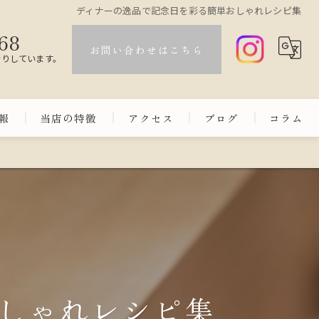
ディナーの逸品で記念日を彩る簡単おしゃれレシピ集
68
お問い合わせはこちら
断りしています。
報
当店の特徴
アクセス
ブログ
コラム
コース
カウンター
和洋折衷
会食
しゃれレシピ集
日本酒