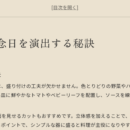
簡単ディナーで非日常感を味わう方法
手作りディナーで特別感を高める秘訣
豪華ディナー逸品が生む思い出作りのポイント
手作りディナーの逸品で心を満たす夜に
念日を演出する秘訣
手作りディナーが心をつなぐ理由とは
逸品ディナーで感じる幸せな時間の過ごし方
カップルで楽しむ記念日ディナーの魅力
夫
ディナー逸品がもたらす特別な体験
は、盛り付けの工夫が欠かせません。色とりどりの野菜や
簡単手作りディナーで満足度を高めるコツ
い皿に鮮やかなトマトやベビーリーフを配置し、ソースを
簡単なのに豪華なディナーレシピ集を厳選
簡単ディナーで叶う豪華な逸品レシピ
を見せるカットもおすすめです。立体感を加えることで、
ちょっと豪華なディナー手作り術
もポイントで、シンプルな器に盛ると料理が主役になりやす
手軽で華やかなディナー逸品の作り方