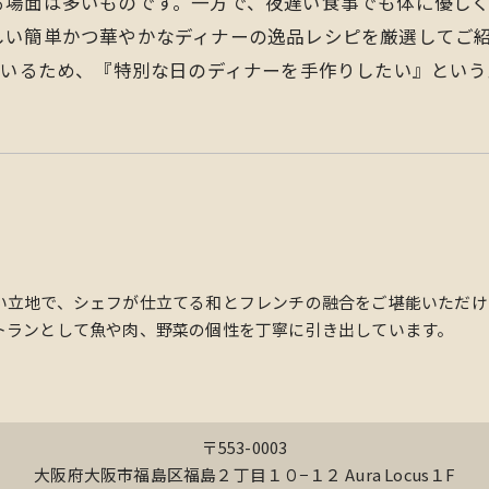
る場面は多いものです。一方で、夜遅い食事でも体に優し
しい簡単かつ華やかなディナーの逸品レシピを厳選してご
でいるため、『特別な日のディナーを手作りしたい』とい
い立地で、シェフが仕立てる和とフレンチの融合をご堪能いただけ
トランとして魚や肉、野菜の個性を丁寧に引き出しています。
〒553-0003
大阪府大阪市福島区福島２丁目１０−１２ Aura Locus１F