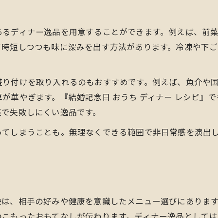
胃にやさしい夜のディナーの楽しみ方
あるディナー逸品を用意することができます。例えば、前
ご褒美感のあるディナーを自宅で叶えるコツ
て時短しつつも味に深みを出す方法があります。冷凍や下
ご褒美ディナーを手作りで楽しむ秘訣
ディナーの逸品で特別感を演出する方法
盛り付けを取り入れるのもおすすめです。例えば、魚介や
自宅ディナーで感じる贅沢なひととき
が華やぎます。『結婚記念日 おうち ディナー レシピ』
簡単ディナーでご褒美気分を味わう方法
軽で失敗しにくい逸品です。
手作り逸品が生むご褒美ディナー体験
ってしまうことも。無理なくできる範囲で非日常感を演出
訣は、相手の好みや健康を意識したメニュー選びにありま
のこもったおもてなしが伝わります。ディナー逸品として