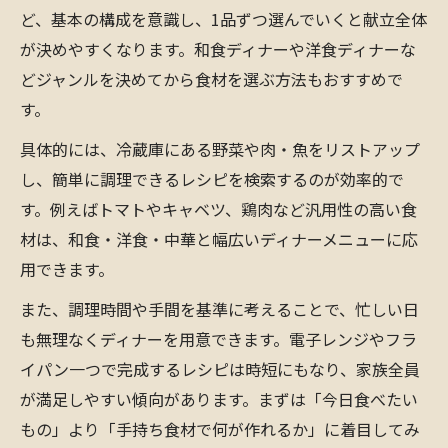
ど、基本の構成を意識し、1品ずつ選んでいくと献立全体
時短でも映えるディナーの献立セレクト術
が決めやすくなります。和食ディナーや洋食ディナーな
旬の食材を活かしたディナーメニューの工
どジャンルを決めてから食材を選ぶ方法もおすすめで
夫
す。
ディナータイムを彩る手軽なメニュー特集
具体的には、冷蔵庫にある野菜や肉・魚をリストアップ
手軽に作れるディナーメニューおすすめ特
し、簡単に調理できるレシピを検索するのが効率的で
集
す。例えばトマトやキャベツ、鶏肉など汎用性の高い食
ディナーの時短調理で叶うおしゃれレシピ
材は、和食・洋食・中華と幅広いディナーメニューに応
家族が喜ぶ簡単ディナーのおすすめポイン
用できます。
ト
また、調理時間や手間を基準に考えることで、忙しい日
人気のディナー定番メニューを手軽に実現
も無理なくディナーを用意できます。電子レンジやフラ
毎日続けやすい簡単ディナー献立提案
イパン一つで完成するレシピは時短にもなり、家族全員
家族が喜ぶディナーレシピの選び方
が満足しやすい傾向があります。まずは「今日食べたい
家族向けディナーメニュー選びのコツと基
もの」より「手持ち食材で何が作れるか」に着目してみ