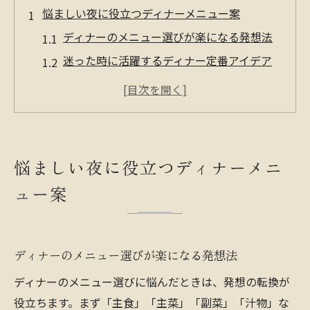
悩ましい夜に役立つディナーメニュー案
ディナーのメニュー選びが楽になる発想法
迷った時に活躍するディナー定番アイデア
集
おしゃれなディナーで夜が楽しくなるコツ
ディナータイムを簡単にする工夫とヒント
家族全員が満足するディナーメニューの考
悩ましい夜に役立つディナーメニ
え方
ュー案
簡単おしゃれなディナーの献立発想術
ディナーメニューが簡単に決まる発想術紹
介
ディナーのメニュー選びが楽になる発想法
見た目も楽しいディナーの盛り付けポイン
ディナーのメニュー選びに悩んだときは、発想の転換が
ト
役立ちます。まず「主食」「主菜」「副菜」「汁物」な
手作りディナーで叶えるおしゃれな食卓