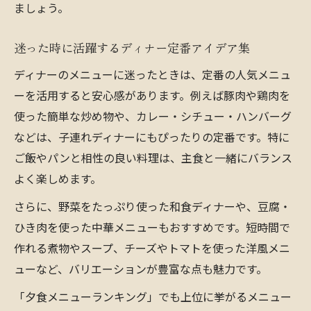
準
ましょう。
栄養バランス重視のディナーレシピ実践法
迷った時に活躍するディナー定番アイデア集
子どもも大人も満足するディナーの工夫
ディナーのメニューに迷ったときは、定番の人気メニュ
苦手食材を克服できるディナーメニュー案
ーを活用すると安心感があります。例えば豚肉や鶏肉を
家族の好みを反映したディナーレシピ提案
使った簡単な炒め物や、カレー・シチュー・ハンバーグ
忙しい日にぴったりな夕食アイデア集
などは、子連れディナーにもぴったりの定番です。特に
忙しい夜も簡単に作れるディナーメニュー
ご飯やパンと相性の良い料理は、主食と一緒にバランス
時短で完成するディナーの工夫とヒント
よく楽しめます。
冷蔵庫の食材で作るディナー時短レシピ
さらに、野菜をたっぷり使った和食ディナーや、豆腐・
ワンプレートで叶える簡単ディナー提案
ひき肉を使った中華メニューもおすすめです。短時間で
作り置きが活躍するディナーメニュー実例
作れる煮物やスープ、チーズやトマトを使った洋風メニ
定番とアレンジで楽しむディナーの工夫
ューなど、バリエーションが豊富な点も魅力です。
定番ディナーメニューに新しい発見をプラ
「夕食メニューランキング」でも上位に挙がるメニュー
ス