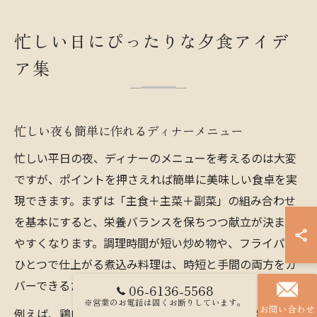
忙しい日にぴったりな夕食アイデ
ア集
忙しい夜も簡単に作れるディナーメニュー
忙しい平日の夜、ディナーのメニューを考えるのは大変
ですが、ポイントを押さえれば簡単に美味しい食卓を実
現できます。まずは「主食＋主菜＋副菜」の組み合わせ
を基本にすると、栄養バランスを保ちつつ献立が決まり
やすくなります。調理時間が短い炒め物や、フライパン
ひとつで仕上がる煮込み料理は、時短と手間の両方をカ
バーできるため多くの家庭で人気です。
06-6136-5568
※営業のお電話は固くお断りしています。
お問い合わせ
例えば、鶏肉と野菜を使った中華風炒めや、豚肉のバラ