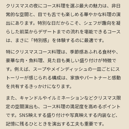
クリスマスの夜にコース料理を選ぶ最大の魅力は、非日
コース料理で叶える贅沢なクリスマスディ
常的な空間と、目でも舌でも楽しめる華やかな料理の演
ナー体験
出にあります。特別な日だからこそ、シェフが趣向を凝
クリスマスディナーコース料理で味わう幸
らした前菜からデザートまでの流れを堪能できるコース
福な時間
は、まさに「特別感」を体験するのに最適です。
雰囲気重視のコース料理で特別な夜を過ご
す方法
特にクリスマスコース料理は、季節感あふれる食材や、
豪華な肉・魚料理、見た目も美しい盛り付けが特徴で
コース料理で感じるクリスマスディナーの
す。例えば、スープやメインディッシュの一皿ごとにス
魅力とは
トーリーが感じられる構成は、家族やパートナーと感動
SNS映えするコース料理のポイントを徹底
を共有するきっかけになります。
解説
また、キャンドルやイルミネーションなどクリスマス限
コース料理で叶う思い出に残る聖夜の演出
定の空間演出も、コース料理の満足度を高めるポイント
コース料理でクリスマスの思い出を華やか
です。SNS映えする盛り付けや写真映えする内装など、
に彩る工夫
記憶に残るひとときを演出する工夫も重要です。
クリスマスに最適なコース料理の演出アイ