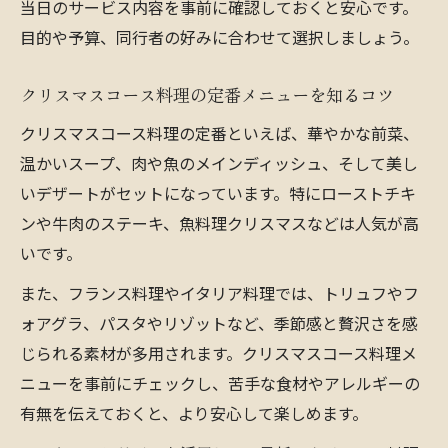
当日のサービス内容を事前に確認しておくと安心です。
イント
目的や予算、同行者の好みに合わせて選択しましょう。
手作り派も必見コース料理風クリスマスメニュ
ー
クリスマスコース料理の定番メニューを知るコツ
手作りコース料理でクリスマスを楽しむコ
クリスマスコース料理の定番といえば、華やかな前菜、
ツ
温かいスープ、肉や魚のメインディッシュ、そして美し
クリスマスコース料理を家庭で再現するア
いデザートがセットになっています。特にローストチキ
イデア
ンや牛肉のステーキ、魚料理クリスマスなどは人気が高
手作り派におすすめのクリスマスコース料
いです。
理構成
また、フランス料理やイタリア料理では、トリュフやフ
コース料理風クリスマスメニューで特別感
ォアグラ、パスタやリゾットなど、季節感と贅沢さを感
を演出
じられる素材が多用されます。クリスマスコース料理メ
クリスマスコース料理手作りの楽しさとポ
ニューを事前にチェックし、苦手な食材やアレルギーの
イント
有無を伝えておくと、より安心して楽しめます。