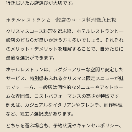
行き届いたお店選びが大切です。
クリスマスに映えるコース料理の選び方を
伝授
ホテルレストランと一般店のコース料理徹底比較
コース料理で華やかさを引き出すクリスマ
クリスマスコース料理を選ぶ際、ホテルレストランと一
スの工夫
般店のどちらが良いか迷う方も多いでしょう。それぞれ
クリスマスディナー予約のベストなタイミング
のメリット・デメリットを理解することで、自分たちに
とは
最適な選択ができます。
コース料理クリスマス予約の最適なタイミ
ホテルレストランは、ラグジュアリーな空間と安定した
ングを解説
サービス、特別感あふれるクリスマス限定メニューが魅
クリスマスディナーコース料理予約で後悔
力です。一方、一般店は個性的なメニューやアットホー
しない方法
ムな雰囲気、コストパフォーマンスの高さが特徴です。
コース料理予約はいつから始めるのがベス
例えば、カジュアルなイタリアンやフレンチ、創作料理
トか
など、幅広い選択肢があります。
おすすめのクリスマスコース料理予約術
どちらを選ぶ場合も、予約状況やキャンセルポリシー、
人気のコース料理を確保するための予約ポ