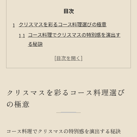
目次
クリスマスを彩るコース料理選びの極意
コース料理でクリスマスの特別感を演出す
る秘訣
クリスマスコース料理の選び方と失敗しな
いポイント
ホテルレストランと一般店のコース料理徹
底比較
クリスマスを彩るコース料理選び
クリスマスコース料理の定番メニューを知
の極意
るコツ
コース料理クリスマス予約成功のための準
備とは
コース料理でクリスマスの特別感を演出する秘訣
特別感あふれるクリスマスディナーを堪能