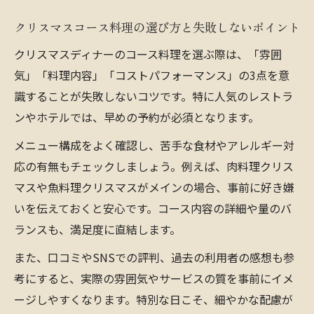
デア
クリスマスコース料理の選び方と失敗しないポイント
家族やパートナーと楽しむコース料理の過
クリスマスディナーのコース料理を選ぶ際は、「雰囲
ごし方
気」「料理内容」「コストパフォーマンス」の3点を意
クリスマスならではのコース料理演出ポイ
識することが失敗しないコツです。特に人気のレストラ
ント
ンやホテルでは、早めの予約が必須となります。
コース料理で味わう聖夜ならではの特別感
メニュー構成をよく確認し、苦手な食材やアレルギー対
華やかなコース料理ならクリスマスがもっと特
応の有無もチェックしましょう。例えば、肉料理クリス
別に
マスや魚料理クリスマスがメインの場合、事前に好き嫌
華やかなコース料理でクリスマスの夜を格
いを伝えておくと安心です。コース内容の詳細や量のバ
上げ
ランスも、満足度に直結します。
クリスマスコース料理で感じる非日常の体
また、口コミやSNSでの評判、過去の利用者の感想も参
験
考にすると、実際の雰囲気やサービスの質を事前にイメ
コース料理の盛り付けが魅力的なクリスマ
ージしやすくなります。特別な日こそ、細やかな配慮が
ス演出法